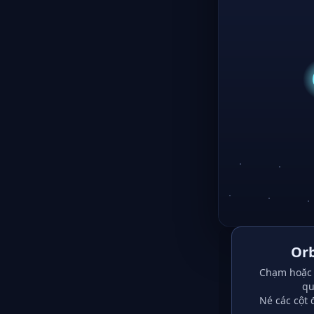
Orb
Chạm hoặc 
qu
Né các cột 