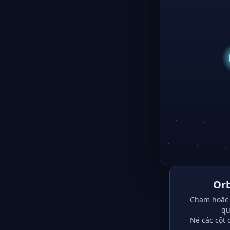
Orb
Chạm hoặc 
qu
Né các cột 