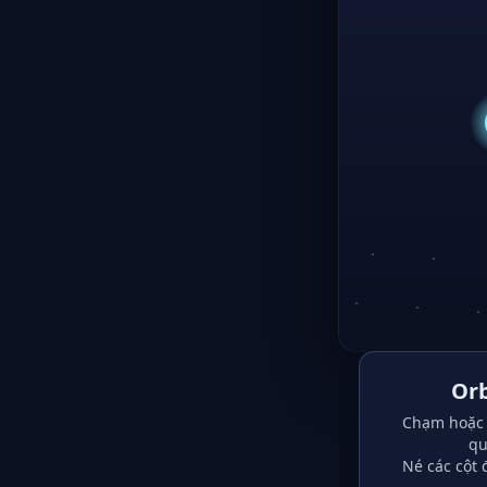
Orb
Chạm hoặc 
qu
Né các cột 