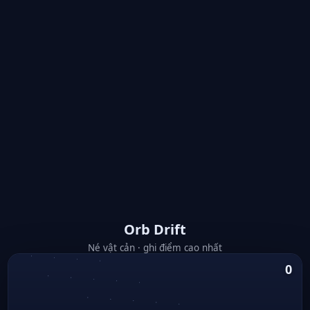
Orb Drift
Né vật cản · ghi điểm cao nhất
0