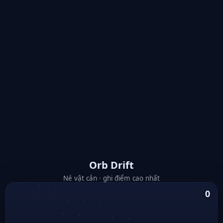
Orb Drift
Né vật cản · ghi điểm cao nhất
0