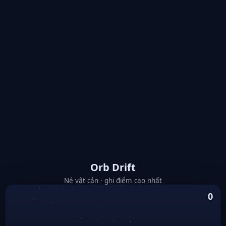
Orb Drift
Né vật cản · ghi điểm cao nhất
0