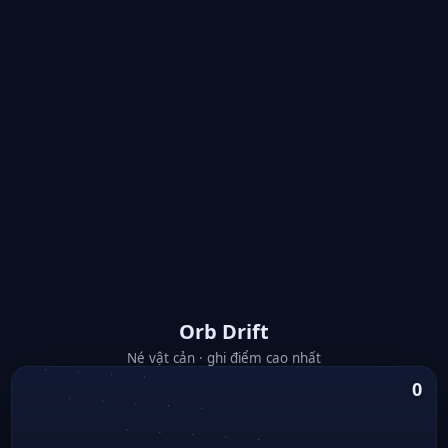
Orb Drift
Né vật cản · ghi điểm cao nhất
0