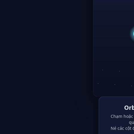
Orb
Chạm hoặc 
qu
Né các cột 