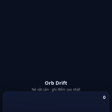
Orb Drift
Né vật cản · ghi điểm cao nhất
0